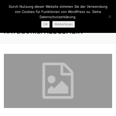
Zum
Durch Nutzung dieser Website stimmen Sie der Verwendung
Inhalt
Menü
von Cookies für Funktionen von WordPress zu. Siehe
springen
Datenschutzerklärung.
OK
Weiterlesen
JOBS
FENSTER
TÜREN
BESCHATTUNG
KATEGORIE:
ALLGEMEIN
INNENAUSBAU
ABGESCHLOSSENE PROJEKTE
ÜBER UNS