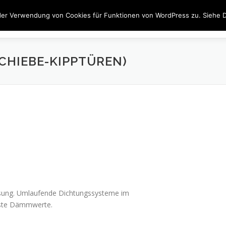
der Verwendung von Cookies für Funktionen von WordPress zu. Siehe D
JOBS
FENSTER
TÜREN
BESCHATTUNG
INN
CHIEBE-KIPPTÜREN)
lasung. Umlaufende Dichtungssysteme im
este Dämmwerte.