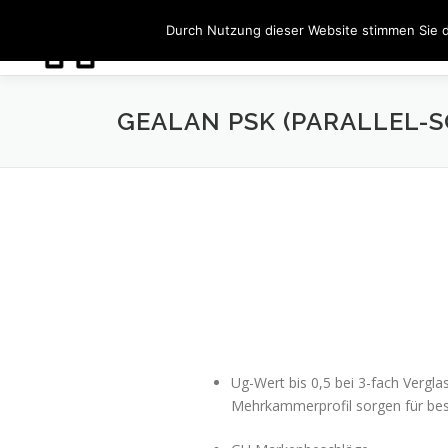
Zum
Durch Nutzung dieser Website stimmen Sie 
Inhalt
springen
GEALAN PSK (PARALLEL-S
Ug-Wert bis 0,5 bei 3-fach Verg
Mehrkammerprofil sorgen für b