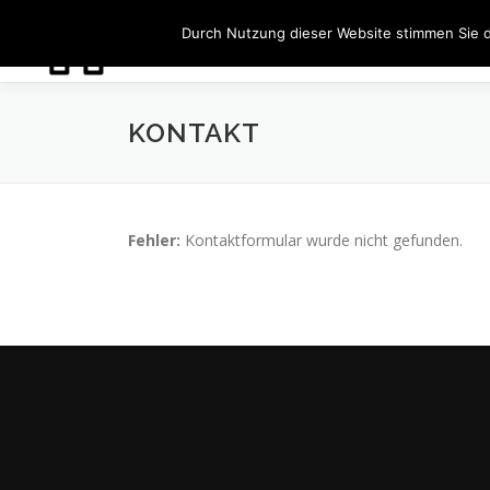
Zum
Durch Nutzung dieser Website stimmen Sie 
Inhalt
springen
KONTAKT
Fehler:
Kontaktformular wurde nicht gefunden.