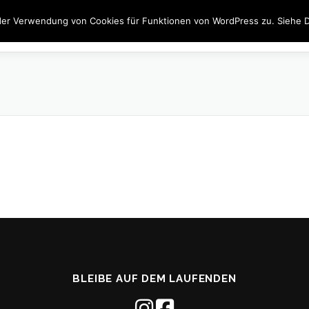
der Verwendung von Cookies für Funktionen von WordPress zu. Siehe D
JOBS
FENSTER
TÜREN
BESCHATTUNG
INN
BLEIBE AUF DEM LAUFENDEN