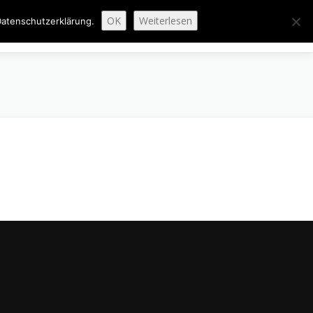
OK
Weiterlesen
atenschutzerklärung.
ENAUSBAU
ABGESCHLOSSENE PROJEKTE
ÜBER UNS