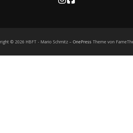
right © 2026 HBFT - Mario Schmitz
–
OnePress
Theme von FameTh