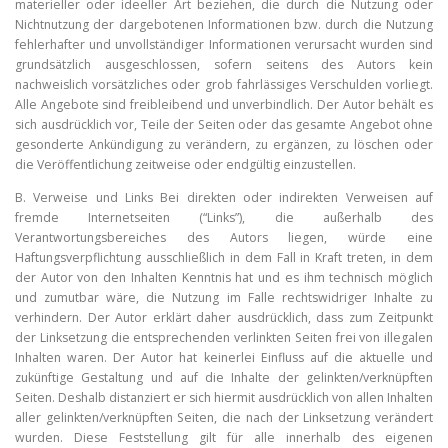
materieller oder ideeller Art beziehen, die durch die Nutzung oder
Nichtnutzung der dargebotenen Informationen bzw. durch die Nutzung
fehlerhafter und unvollständiger Informationen verursacht wurden sind
grundsätzlich ausgeschlossen, sofern seitens des Autors kein
nachweislich vorsätzliches oder grob fahrlässiges Verschulden vorliegt.
Alle Angebote sind freibleibend und unverbindlich. Der Autor behält es
sich ausdrücklich vor, Teile der Seiten oder das gesamte Angebot ohne
gesonderte Ankündigung zu verändern, zu ergänzen, zu löschen oder
die Veröffentlichung zeitweise oder endgültig einzustellen.
B. Verweise und Links Bei direkten oder indirekten Verweisen auf
fremde Internetseiten (“Links”), die außerhalb des
Verantwortungsbereiches des Autors liegen, würde eine
Haftungsverpflichtung ausschließlich in dem Fall in Kraft treten, in dem
der Autor von den Inhalten Kenntnis hat und es ihm technisch möglich
und zumutbar wäre, die Nutzung im Falle rechtswidriger Inhalte zu
verhindern. Der Autor erklärt daher ausdrücklich, dass zum Zeitpunkt
der Linksetzung die entsprechenden verlinkten Seiten frei von illegalen
Inhalten waren. Der Autor hat keinerlei Einfluss auf die aktuelle und
zukünftige Gestaltung und auf die Inhalte der gelinkten/verknüpften
Seiten. Deshalb distanziert er sich hiermit ausdrücklich von allen Inhalten
aller gelinkten/verknüpften Seiten, die nach der Linksetzung verändert
wurden. Diese Feststellung gilt für alle innerhalb des eigenen