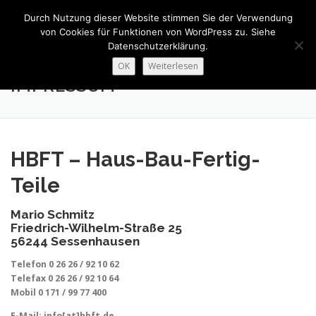
Zum
Durch Nutzung dieser Website stimmen Sie der Verwendung
Inhalt
Menü
von Cookies für Funktionen von WordPress zu. Siehe
springen
Datenschutzerklärung.
OK
Weiterlesen
JOBS
FENSTER
TÜREN
BESCHATTUNG
IMPRESSUM
INNENAUSBAU
ABGESCHLOSSENE PROJEKTE
HBFT – Haus-Bau-Fertig-
Teile
ÜBER UNS
Mario Schmitz
Friedrich-Wilhelm-Straße 25
56244 Sessenhausen
Telefon 0 26 26 / 92 10 62
Telefax 0 26 26 / 92 10 64
Mobil 0 171 / 99 77 400
E-Mail: info[at]hbft.de