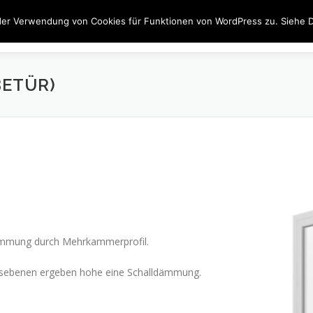
der Verwendung von Cookies für Funktionen von WordPress zu. Siehe D
JOBS
FENSTER
TÜREN
BESCHATTUNG
INN
BETÜR)
ämmung durch Mehrkammerprofil.
ngsebenen ergeben hohe eine Schalldämmung.