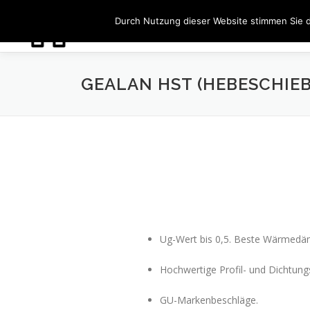
Zum
Durch Nutzung dieser Website stimmen Sie 
Inhalt
springen
GEALAN HST (HEBESCHIE
Ug-Wert bis 0,5. Beste Wärmed
Hochwertige Profil- und Dichtu
GU-Markenbeschläge.