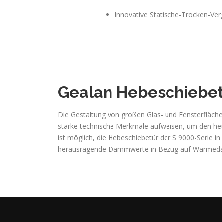
Innovative Statische-Trocken-Verg
Gealan
Hebeschiebe
Die Gestaltung von großen Glas- und Fensterfläch
starke technische Merkmale aufweisen, um den he
ist möglich, die Hebeschiebetür der S 9000-Serie 
herausragende Dämmwerte in Bezug auf Wärmedämm