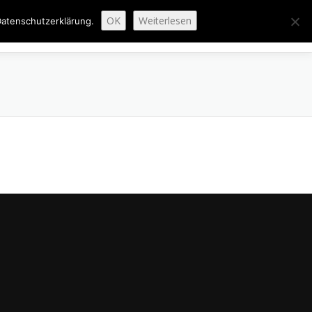
OK
Weiterlesen
atenschutzerklärung.
ENAUSBAU
ABGESCHLOSSENE PROJEKTE
ÜBER UNS