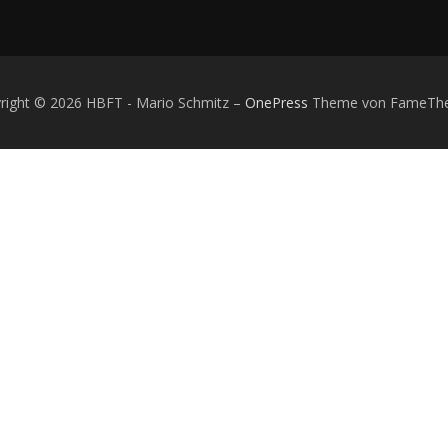
right © 2026 HBFT - Mario Schmitz
–
OnePress
Theme von FameTh