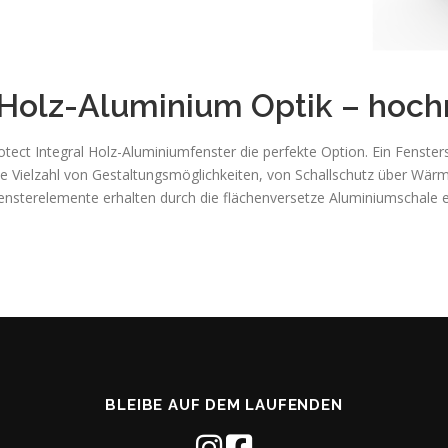
Holz-Aluminium Optik – hoc
ect Integral Holz-Aluminiumfenster die perfekte Option. Ein Fenster
ine Vielzahl von Gestaltungsmöglichkeiten, von Schallschutz über Wä
sterelemente erhalten durch die flächenversetze Aluminiumschale ei
BLEIBE AUF DEM LAUFENDEN