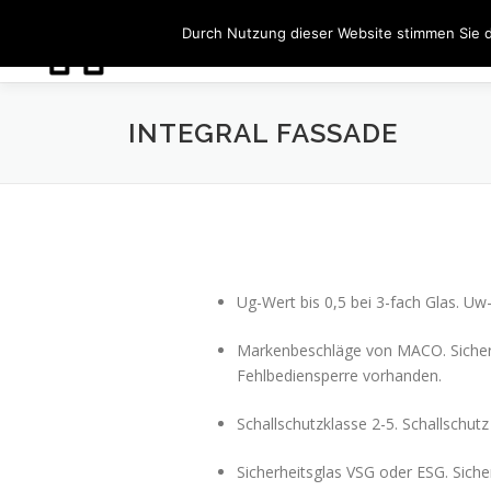
Zum
Durch Nutzung dieser Website stimmen Sie 
Inhalt
springen
INTEGRAL FASSADE
Ug-Wert bis 0,5 bei 3-fach Glas. Uw-
Markenbeschläge von MACO. Sicherh
Fehlbediensperre vorhanden.
Schallschutzklasse 2-5. Schallschutz
Sicherheitsglas VSG oder ESG. Sich