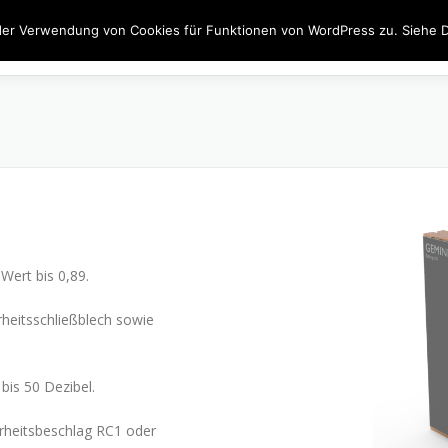
der Verwendung von Cookies für Funktionen von WordPress zu. Siehe D
JOBS
FENSTER
TÜREN
BESCHATTUNG
INN
Wert bis 0,89.
eitsschließblech sowie
 bis 50 Dezibel.
erheitsbeschlag RC1 oder