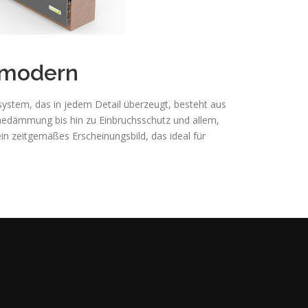
hmodern
system, das in jedem Detail überzeugt, besteht aus
rmedämmung bis hin zu Einbruchsschutz und allem,
n zeitgemäßes Erscheinungsbild, das ideal für