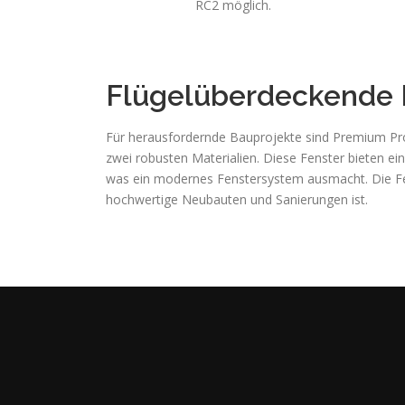
RC2 möglich.
Flügelüberdeckende 
Für herausfordernde Bauprojekte sind Premium Prot
zwei robusten Materialien. Diese Fenster bieten e
was ein modernes Fenstersystem ausmacht. Die Fen
hochwertige Neubauten und Sanierungen ist.