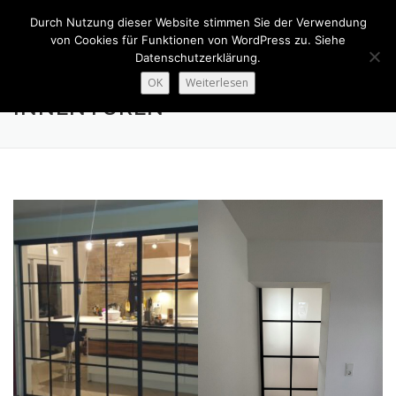
Zum
Durch Nutzung dieser Website stimmen Sie der Verwendung
Inhalt
Menü
von Cookies für Funktionen von WordPress zu. Siehe
springen
Datenschutzerklärung.
OK
Weiterlesen
JOBS
FENSTER
TÜREN
BESCHATTUNG
INNENTÜREN
INNENAUSBAU
ABGESCHLOSSENE PROJEKTE
ÜBER UNS